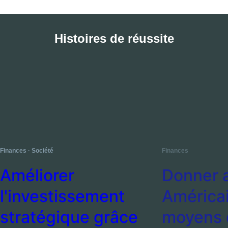
Finances
·
Société
Finances
Améliorer
Donner 
l'investissement
Américai
stratégique grâce à
moyens d
l'analyse
s'endette
comportementale et
modélisa
à des ateliers de
comporte